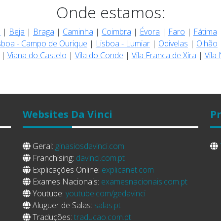
Onde estamos:
s
|
Beja
|
Braga
|
Caminha
|
Coimbra
|
Évora
|
Faro
|
Fátima
sboa - Campo de Ourique
|
Lisboa - Lumiar
|
Odivelas
|
Olhão
|
Viana do Castelo
|
Vila do Conde
|
Vila Franca de Xira
|
Vila
Websites
Da Vinci
Pr
Geral:
ginasiosdavinci.com
Franchising:
davinci.com.pt
Explicações Online:
explicanet.com
Exames Nacionais:
examesnacionais.com.pt
Youtube:
youtube.com/gedavinci
Aluguer de Salas:
salas.pt
Traduções:
traducao.com.pt