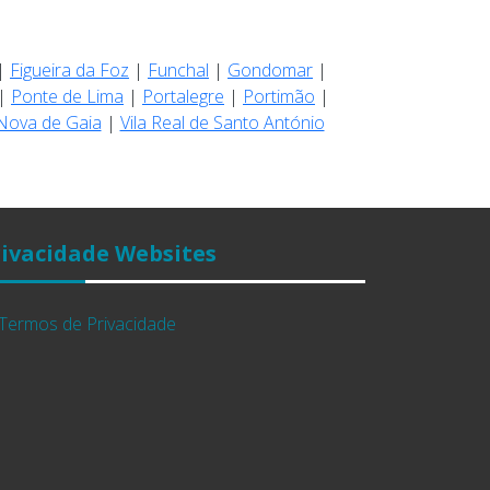
|
Figueira da Foz
|
Funchal
|
Gondomar
|
|
Ponte de Lima
|
Portalegre
|
Portimão
|
 Nova de Gaia
|
Vila Real de Santo António
ivacidade Websites
Termos de Privacidade