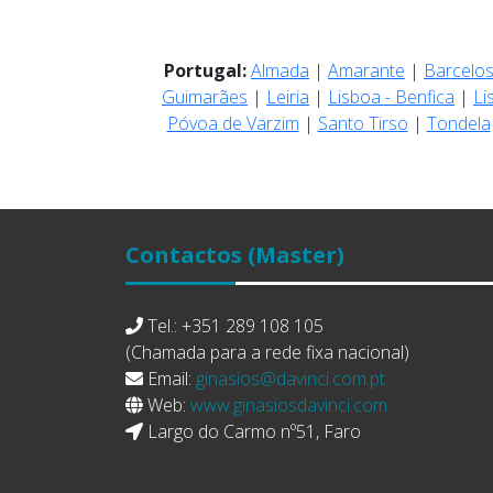
Portugal:
Almada
|
Amarante
|
Barcelo
Guimarães
|
Leiria
|
Lisboa - Benfica
|
Li
Póvoa de Varzim
|
Santo Tirso
|
Tondela
Contactos
(Master)
Tel.: +351 289 108 105
(Chamada para a rede fixa nacional)
Email:
ginasios@davinci.com.pt
Web:
www.ginasiosdavinci.com
Largo do Carmo nº51, Faro