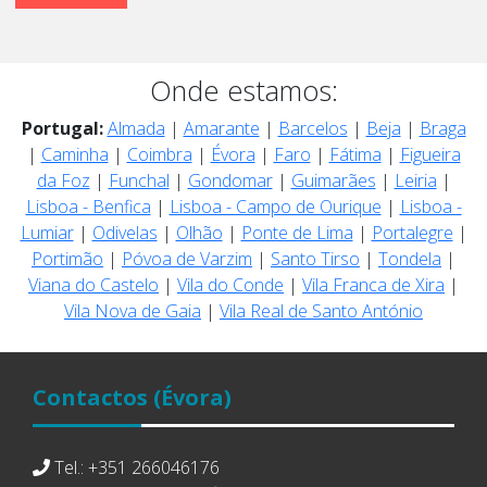
Onde estamos:
Portugal:
Almada
|
Amarante
|
Barcelos
|
Beja
|
Braga
|
Caminha
|
Coimbra
|
Évora
|
Faro
|
Fátima
|
Figueira
da Foz
|
Funchal
|
Gondomar
|
Guimarães
|
Leiria
|
Lisboa - Benfica
|
Lisboa - Campo de Ourique
|
Lisboa -
Lumiar
|
Odivelas
|
Olhão
|
Ponte de Lima
|
Portalegre
|
Portimão
|
Póvoa de Varzim
|
Santo Tirso
|
Tondela
|
Viana do Castelo
|
Vila do Conde
|
Vila Franca de Xira
|
Vila Nova de Gaia
|
Vila Real de Santo António
Contactos
(Évora)
Tel.: +351 266046176