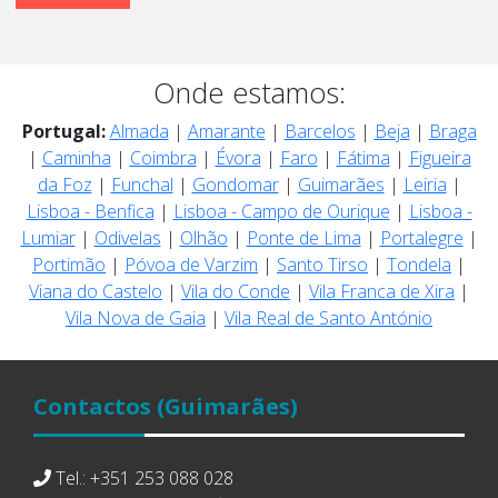
Onde estamos:
Portugal:
Almada
|
Amarante
|
Barcelos
|
Beja
|
Braga
|
Caminha
|
Coimbra
|
Évora
|
Faro
|
Fátima
|
Figueira
da Foz
|
Funchal
|
Gondomar
|
Guimarães
|
Leiria
|
Lisboa - Benfica
|
Lisboa - Campo de Ourique
|
Lisboa -
Lumiar
|
Odivelas
|
Olhão
|
Ponte de Lima
|
Portalegre
|
Portimão
|
Póvoa de Varzim
|
Santo Tirso
|
Tondela
|
Viana do Castelo
|
Vila do Conde
|
Vila Franca de Xira
|
Vila Nova de Gaia
|
Vila Real de Santo António
Contactos
(Guimarães)
Tel.: +351 253 088 028