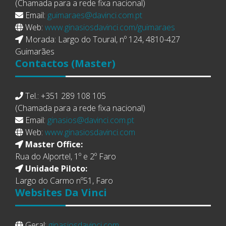
(Chamada para a rede fixa nacional)
Email:
guimaraes@davinci.com.pt
Web:
www.ginasiosdavinci.com/guimaraes
Morada: Largo do Toural, nº 124, 4810-427
Guimarães
Contactos
(Master)
Tel.: +351 289 108 105
(Chamada para a rede fixa nacional)
Email:
ginasios@davinci.com.pt
Web:
www.ginasiosdavinci.com
Master Office:
Rua do Alportel, 1º e 2º Faro
Unidade Piloto:
Largo do Carmo nº51, Faro
Websites
Da Vinci
Geral:
ginasiosdavinci.com