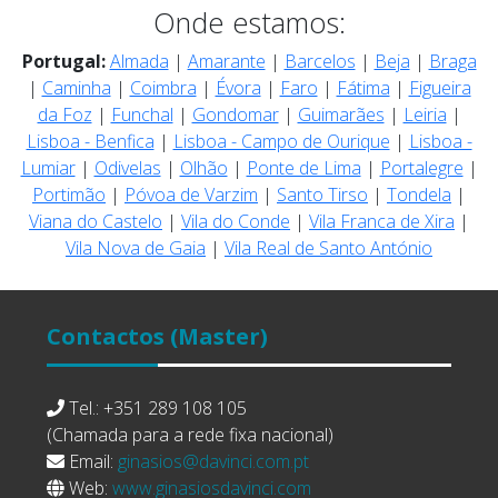
Onde estamos:
Portugal:
Almada
|
Amarante
|
Barcelos
|
Beja
|
Braga
|
Caminha
|
Coimbra
|
Évora
|
Faro
|
Fátima
|
Figueira
da Foz
|
Funchal
|
Gondomar
|
Guimarães
|
Leiria
|
Lisboa - Benfica
|
Lisboa - Campo de Ourique
|
Lisboa -
Lumiar
|
Odivelas
|
Olhão
|
Ponte de Lima
|
Portalegre
|
Portimão
|
Póvoa de Varzim
|
Santo Tirso
|
Tondela
|
Viana do Castelo
|
Vila do Conde
|
Vila Franca de Xira
|
Vila Nova de Gaia
|
Vila Real de Santo António
Contactos
(Master)
Tel.: +351 289 108 105
(Chamada para a rede fixa nacional)
Email:
ginasios@davinci.com.pt
Web:
www.ginasiosdavinci.com