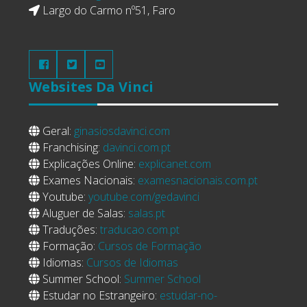
Largo do Carmo nº51, Faro
Websites
Da Vinci
Geral:
ginasiosdavinci.com
Franchising:
davinci.com.pt
Explicações Online:
explicanet.com
Exames Nacionais:
examesnacionais.com.pt
Youtube:
youtube.com/gedavinci
Aluguer de Salas:
salas.pt
Traduções:
traducao.com.pt
Formação:
Cursos de Formação
Idiomas:
Cursos de Idiomas
Summer School:
Summer School
Estudar no Estrangeiro:
estudar-no-