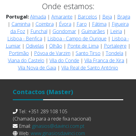
Onde estamos:
Portugal:
Almada
|
Amarante
|
Barcelos
|
Beja
|
Braga
|
Caminha
|
Coimbra
|
Évora
|
Faro
|
Fátima
|
Figueira
da Foz
|
Funchal
|
Gondomar
|
Guimarães
|
Leiria
|
Lisboa - Benfica
|
Lisboa - Campo de Ourique
|
Lisboa -
Lumiar
|
Odivelas
|
Olhão
|
Ponte de Lima
|
Portalegre
|
Portimão
|
Póvoa de Varzim
|
Santo Tirso
|
Tondela
|
Viana do Castelo
|
Vila do Conde
|
Vila Franca de Xira
|
Vila Nova de Gaia
|
Vila Real de Santo António
Contactos
(Master)
Tel.: +351 289 108 105
(Chamada para a rede fixa nacional)
Email:
ginasios@davinci.com.pt
Web:
www.ginasiosdavinci.com