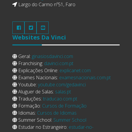
Largo do Carmo nº51, Faro
Websites
Da Vinci
Geral:
ginasiosdavinci.com
Franchising:
davinci.com.pt
Explicações Online:
explicanet.com
Exames Nacionais:
examesnacionais.com.pt
Youtube:
youtube.com/gedavinci
Aluguer de Salas:
salas.pt
Traduções:
traducao.com.pt
Formação:
Cursos de Formação
Idiomas:
Cursos de Idiomas
Summer School:
Summer School
Estudar no Estrangeiro:
estudar-no-